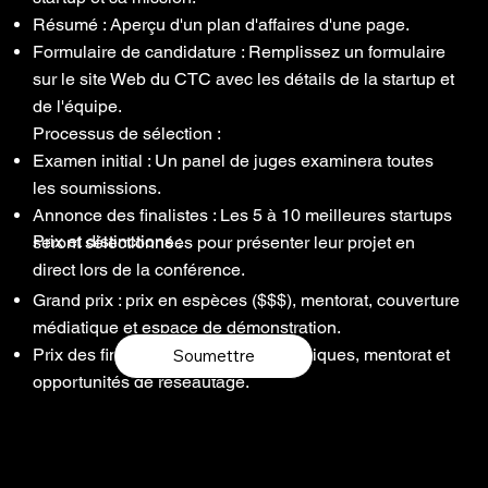
Résumé : Aperçu d'un plan d'affaires d'une page.
Formulaire de candidature : Remplissez un formulaire
sur le site Web du CTC avec les détails de la startup et
de l'équipe.
Processus de sélection :
Examen initial : Un panel de juges examinera toutes
les soumissions.
Annonce des finalistes : Les 5 à 10 meilleures startups
Prix et distinctions :
seront sélectionnées pour présenter leur projet en
direct lors de la conférence.
Grand prix : prix en espèces ($$$), mentorat, couverture
médiatique et espace de démonstration.
Prix des finalistes : ressources techniques, mentorat et
Soumettre
opportunités de réseautage.